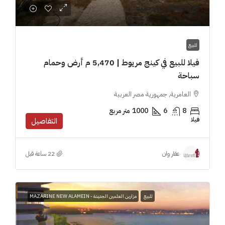
40,000,000 جنيه
للبيع
فيلا للبيع في كينج مريوط | 5,470 م أرض وحمام
سباحة
العامرية, جمهورية مصر العربية
8
6
1000
متر مربع
فيلا
التفاصيل
عقار وان
للبيع
مزارين العلمين الجديدة - MAZARINE NEW ALAMEIN