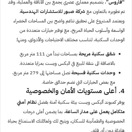
“فاروس”
، بتصميم معماري عصري يجمع بين الأناقة والعملية، وقد
تم تطويره بالتعاون مع
شركة صبور للاستشارات الهندسية
.
ويعتمد المشروع على تحقيق تناغم واضح بين المساحات الخضراء
الواسعة وأسلوب الحياة المريح، مع توفير خيارات متعددة من
الوحدات السكنية، لتناسب مختلف الاحتياجات والأذواق، ومنها:
شقق سكنية مريحة
بمساحات تبدأ من 111 متر مربع.
بالاضاقة الى شقة للبيع في اليكس ويست بمزايا متعددة.
وحدات سكنية فسيحة
تصل مساحتها إلى 279 متر مربع،
مع بعض الخيارات التي تضم حدائق خاصة.
4. أعلى مستويات الأمان والخصوصية
يوفر كمبوند أليكس ويست بيئة سكنية آمنة بفضل
نظام أمني
متكامل يعمل على مدار الساعة
، بما يضمن أعلى درجات
الخصوصية والطمأنينة للسكان، ويتيح لك ولعائلتك الاستمتاع بحياة
هادئة دون أي قلق.