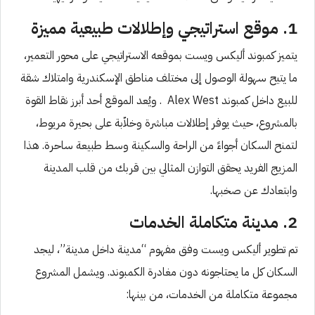
1. موقع استراتيجي وإطلالات طبيعية مميزة
يتميز كمبوند أليكس ويست بموقعه الاستراتيجي على محور التعمير،
ما يتيح سهولة الوصول إلى مختلف مناطق الإسكندرية وامتلاك شقة
للبيع داخل كمبوند Alex West . ويُعد الموقع أحد أبرز نقاط القوة
بالمشروع، حيث يوفر إطلالات مباشرة وخلاّبة على بحيرة مريوط،
لتمنح السكان أجواءً من الراحة والسكينة وسط طبيعة ساحرة. هذا
المزيج الفريد يحقق التوازن المثالي بين قربك من قلب المدينة
وابتعادك عن صخبها.
2. مدينة متكاملة الخدمات
تم تطوير أليكس ويست وفق مفهوم “مدينة داخل مدينة”، ليجد
السكان كل ما يحتاجونه دون مغادرة الكمبوند. ويشمل المشروع
مجموعة متكاملة من الخدمات، من بينها: