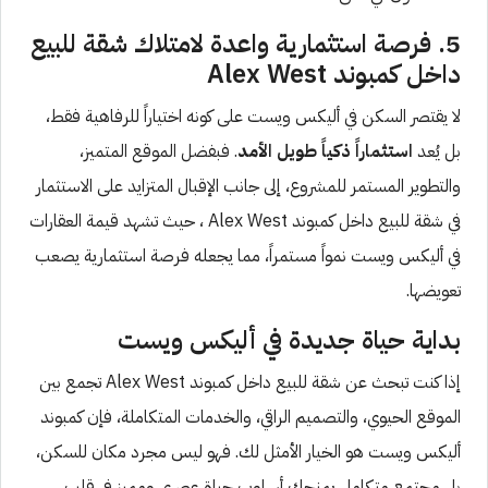
5. فرصة استثمارية واعدة لامتلاك شقة للبيع
داخل كمبوند Alex West
لا يقتصر السكن في أليكس ويست على كونه اختياراً للرفاهية فقط،
بل يُعد
استثماراً ذكياً طويل الأمد
. فبفضل الموقع المتميز،
والتطوير المستمر للمشروع، إلى جانب الإقبال المتزايد على الاستثمار
في شقة للبيع داخل كمبوند Alex West ، حيث تشهد قيمة العقارات
في أليكس ويست نمواً مستمراً، مما يجعله فرصة استثمارية يصعب
تعويضها.
بداية حياة جديدة في أليكس ويست
إذا كنت تبحث عن شقة للبيع داخل كمبوند Alex West تجمع بين
الموقع الحيوي، والتصميم الراقي، والخدمات المتكاملة، فإن كمبوند
أليكس ويست هو الخيار الأمثل لك. فهو ليس مجرد مكان للسكن،
بل مجتمع متكامل يمنحك أسلوب حياة عصري ومميز في قلب