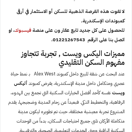
لا تفوت هذه الفرصة الذهبية للسكن أو الاستثمار في أرقى
كمبوندات الإسكندرية.
للحصول على كل جديد تابع عقار ون على منصة
فيسبوك
، او
اتصل بنا على الرقم 01221267543.
مميزات اليكس ويست , تجربة تتجاوز
مفهوم السكن التقليدي
عند البحث عن شقة للبيع داخل كمبوند Alex West بـ نمط حياة
عصري ومتكامل داخل مدينة الإسكندرية، يفرض كمبوند
أليكس
ويست
نفسه كأحد أفضل الخيارات السكنية التي تجمع بين الهدوء،
الرفاهية، والتخطيط الذكي. فبعيداً عن زحام المدينة وضجيجها، يقدم
المشروع تجربة معيشية مختلفة، حيث تم تطويره ليكون مدينة
متكاملة الأركان تلبي جميع احتياجات السكان، بدءاً من الوحدات
السكنية الراقية وحتى الخدمات التعليمية، الصحية، والترفيهية.