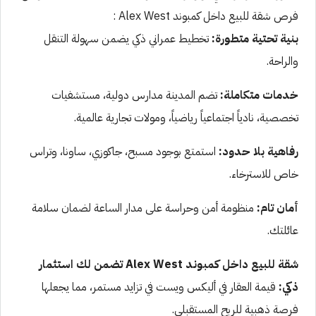
فرص شقة للبيع داخل كمبوند Alex West :
بنية تحتية متطورة:
تخطيط عمراني ذكي يضمن سهولة التنقل
والراحة.
خدمات متكاملة:
تضم المدينة مدارس دولية، مستشفيات
تخصصية، نادياً اجتماعياً رياضياً، ومولات تجارية عالمية.
رفاهية بلا حدود:
استمتع بوجود مسبح، جاكوزي، ساونا، وتراس
خاص للاسترخاء.
أمان تام:
منظومة أمن وحراسة على مدار الساعة لضمان سلامة
عائلتك.
شقة للبيع داخل كمبوند Alex West تضمن لك استثمار
ذكي:
قيمة العقار في أليكس ويست في تزايد مستمر، مما يجعلها
فرصة ذهبية للربح المستقبلي.