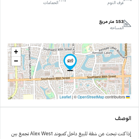
غرف النوم
الحمامات
153 متر مربع
المساحه
+
−
|
©
OpenStreetMap
contributors
Leaflet
الوصف
إذا كنت تبحث عن شقة للبيع داخل كمبوند Alex West تجمع بين