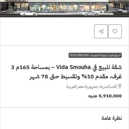
1
كمبوند فيدا سموحة الجديدة - VIDA SMOUHA
شقة للبيع في Vida Smouha – بمساحة 165م 3
غرف، مقدم 10% وتقسيط حتى 78 شهر
الاسكندرية, جمهورية مصر العربية
5,910,000 جنيه
نظرة عامة