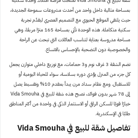
شقة للبيع في Vida Smouha تمنحك فرصة امتلاك وحدة سكنية
بمساحة مثالية داخل واحد من أحدث مشروعات سموحة الجديدة،
حيث يلتقي الموقع الحيوي مع التصميم العصري ليقدّم تجربة
سكنية متكاملة. هذه الوحدة تأتي بمساحة 165 مترًا مربعًا، وهي
مساحة مدروسة بعناية لتناسب العائلات التي تبحث عن الراحة
والخصوصية دون التضحية بالإحساس بالاتساع.
تضم الشقة 3 غرف نوم و3 حمامات، مع توزيع داخلي متوازن يجعل
كل جزء من المنزل يؤدي دوره بسلاسة، سواء للحياة اليومية أو
للاستقبال. ومع نظام سداد مرن يبدأ بمقدم 10% وتقسيط يصل
إلى 78 شهر بدون فوائد، تصبح هذه شقة للبيع في Vida Smouha
خيارًا قويًا للسكن الراقي أو الاستثمار الذكي في واحدة من أكثر المناطق
طلبًا في الإسكندرية.
تفاصيل شقة للبيع في Vida Smouha