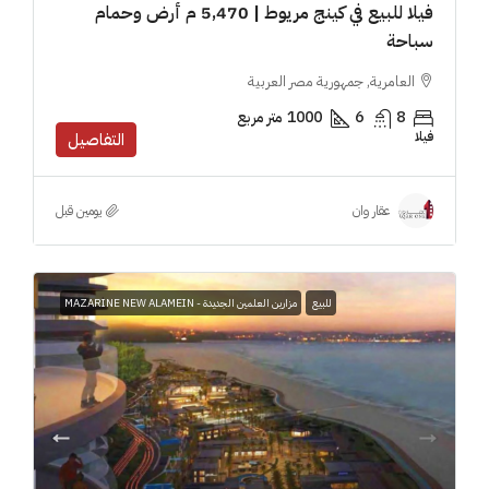
فيلا للبيع في كينج مريوط | 5,470 م أرض وحمام
سباحة
العامرية, جمهورية مصر العربية
8
6
1000
متر مربع
فيلا
التفاصيل
‏يومين قبل
عقار وان
للبيع
مزارين العلمين الجديدة - MAZARINE NEW ALAMEIN