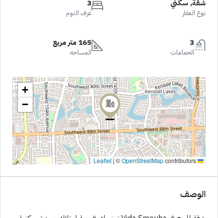
شقة, سكني
3
نوع العقار
غرف النوم
3
165 متر مربع
الحمامات
المساحه
+
−
|
©
OpenStreetMap
contributors
Leaflet
الوصف