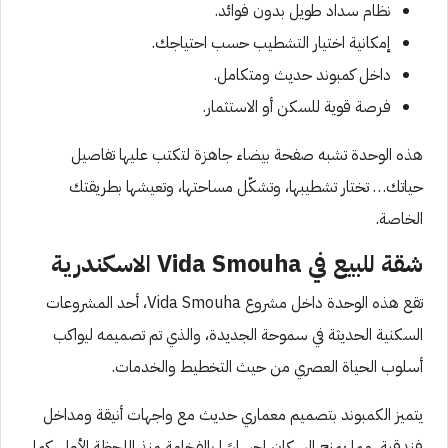
نظام سداد طويل بدون فوائد.
إمكانية اختيار التشطيب حسب احتياجك.
داخل كمبوند حديث ومتكامل.
فرصة قوية للسكن أو الاستثمار.
هذه الوحدة تشبه صفحة بيضاء جاهزة لتكتب عليها تفاصيل
حياتك… تختار تشطيبها، وتشكّل مساحتها، وتعيشها بطريقتك
الخاصة.
شقة للبيع في Vida Smouha الاسكندرية
تقع هذه الوحدة داخل مشروع Vida Smouha، أحد المشروعات
السكنية الحديثة في سموحة الجديدة، والذي تم تصميمه ليواكب
أسلوب الحياة العصري من حيث التخطيط والخدمات.
يتميز الكمبوند بتصميم معماري حديث مع واجهات أنيقة ومداخل
فندقية، مما يمنح السكان إحساسًا بالفخامة منذ اللحظة الأولى. كما