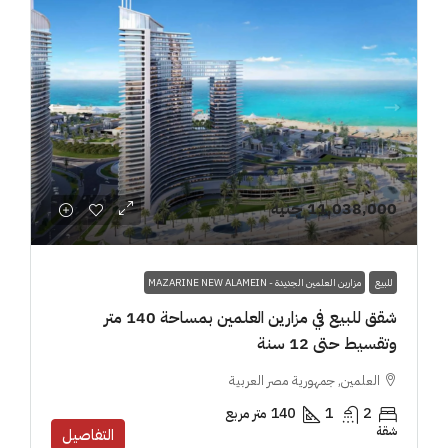
11,038,000 جنيه
للبيع
مزارين العلمين الجديدة - MAZARINE NEW ALAMEIN
شقق للبيع في مزارين العلمين بمساحة 140 متر
وتقسيط حتى 12 سنة
العلمين, جمهورية مصر العربية
2
1
140
متر مربع
شقة
التفاصيل