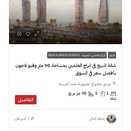
11,757,487 جنيه
للبيع
أبراج العلمين الجديدة - NEW ALAMEIN TOWERS
شقة للبيع في ابراج العلمين بمساحة 90 متر وفيو لاجون
بأفضل سعر في السوق
مرسى مطروح, جمهورية مصر العربية
1
1
90
متر مربع
شقة
التفاصيل
إسلام كمال