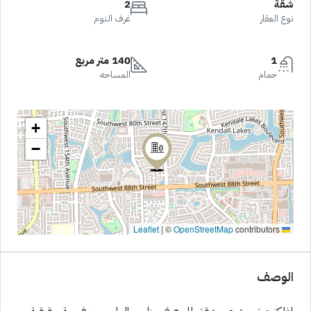
شقة
2
نوع العقار
غرف النوم
1
140 متر مربع
حمام
المساحه
+
−
|
©
OpenStreetMap
contributors
Leaflet
الوصف