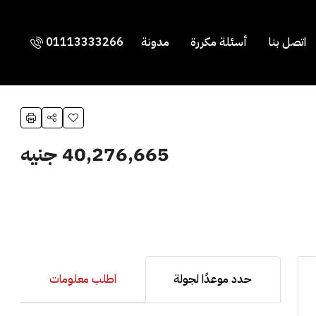
اتصل بنا
أسئلة مكررة
مدونة
01113333266
40,276,665 جنيه
حدد موعدًا لجولة
اطلب معلومات