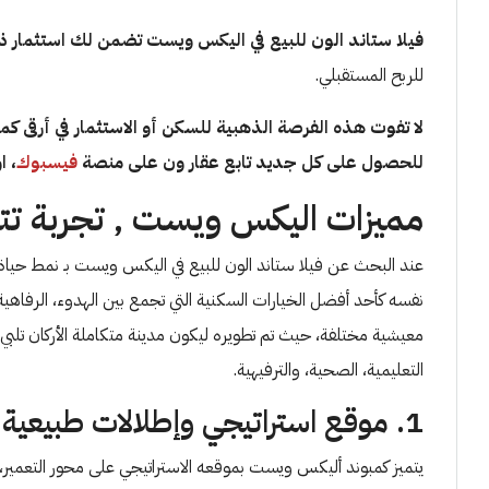
فيلا ستاند الون للبيع في اليكس ويست تضمن لك استثمار ذك
للربح المستقبلي.
لا تفوت هذه الفرصة الذهبية للسكن أو الاستثمار في أرقى كم
للحصول على كل جديد تابع عقار ون على منصة
فيسبوك
، او
مميزات اليكس ويست , تجربة تتج
عند البحث عن فيلا ستاند الون للبيع في اليكس ويست بـ نمط حي
نفسه كأحد أفضل الخيارات السكنية التي تجمع بين الهدوء، الرفاهية
معيشية مختلفة، حيث تم تطويره ليكون مدينة متكاملة الأركان تلبي
التعليمية، الصحية، والترفيهية.
1. موقع استراتيجي وإطلالات طبيعية مميزة
يتميز كمبوند أليكس ويست بموقعه الاستراتيجي على محور التعمير، 