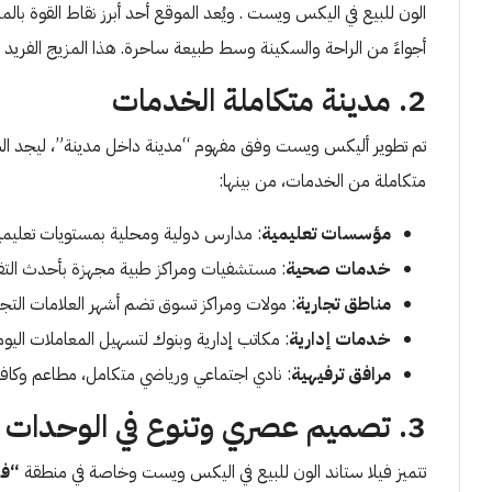
الون للبيع في اليكس ويست . ويُعد الموقع أحد أبرز نقاط القوة با
أجواءً من الراحة والسكينة وسط طبيعة ساحرة. هذا المزيج الفريد 
2. مدينة متكاملة الخدمات
تم تطوير أليكس ويست وفق مفهوم “مدينة داخل مدينة”، ليجد ال
متكاملة من الخدمات، من بينها:
مؤسسات تعليمية
: مدارس دولية ومحلية بمستويات تعليمية
خدمات صحية
: مستشفيات ومراكز طبية مجهزة بأحدث التقن
مناطق تجارية
: مولات ومراكز تسوق تضم أشهر العلامات التجار
خدمات إدارية
: مكاتب إدارية وبنوك لتسهيل المعاملات اليوم
مرافق ترفيهية
: نادي اجتماعي ورياضي متكامل، مطاعم وكافي
3. تصميم عصري وتنوع في الوحدات السكنية
تتميز فيلا ستاند الون للبيع في اليكس ويست وخاصة في منطقة
“ف