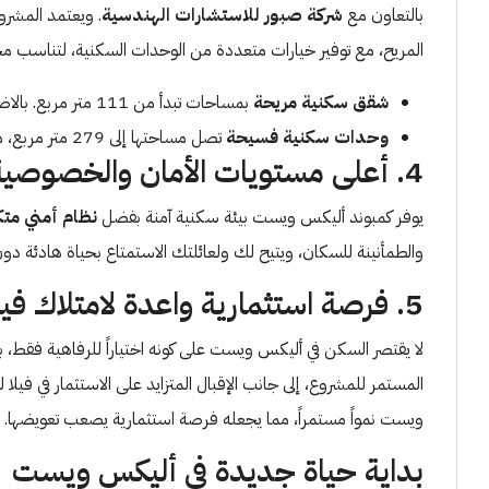
بالتعاون مع
شركة صبور للاستشارات الهندسية
. ويعتمد المشرو
المريح، مع توفير خيارات متعددة من الوحدات السكنية، لتناسب مخت
شقق سكنية مريحة
بمساحات تبدأ من 111 متر مربع. بالاضاقة الى فيلا للبيع في مشروع اليكس ويست بمزايا متعددة.
وحدات سكنية فسيحة
تصل مساحتها إلى 279 متر مربع، مع بعض الخيارات التي تضم حدائق خاصة.
4. أعلى مستويات الأمان والخصوصية
يوفر كمبوند أليكس ويست بيئة سكنية آمنة بفضل
نظام أمني متك
والطمأنينة للسكان، ويتيح لك ولعائلتك الاستمتاع بحياة هادئة دو
5. فرصة استثمارية واعدة لامتلاك فيلا للبيع في مشروع اليكس ويست
لا يقتصر السكن في أليكس ويست على كونه اختياراً للرفاهية فقط، ب
المستمر للمشروع، إلى جانب الإقبال المتزايد على الاستثمار في ف
ويست نمواً مستمراً، مما يجعله فرصة استثمارية يصعب تعويضها.
بداية حياة جديدة في أليكس ويست