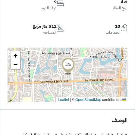
فيلا
9
نوع العقار
غرف النوم
10
512 متر مربع
الحمامات
المساحه
+
−
|
©
OpenStreetMap
contributors
Leaflet
الوصف