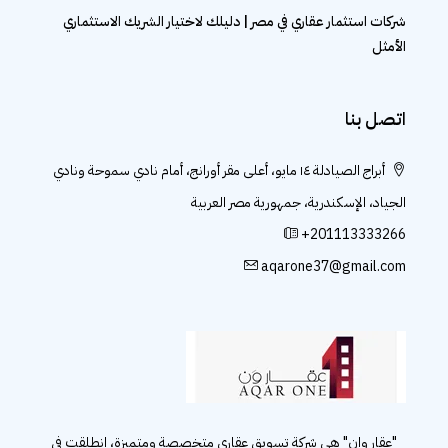
شركات استثمار عقاري في مصر | دليلك لاختيار الشريك الاستثماري
الأمثل
اتصل بنا
أبراج الصيادلة ١٤ مايو، أعلى مقر أورانج، أمام نادي سموحة ونادي
الجياد، الإسكندرية، جمهورية مصر العربية
+201113333266
aqarone37@gmail.com
"عقار وان" هي شركة تسويق عقاري متخصصة ومتميزة، انطلقت في