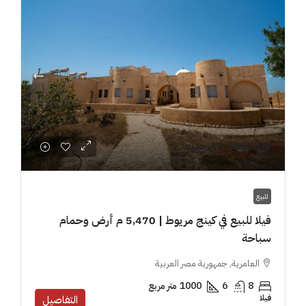
40,000,000 جنيه
للبيع
فيلا للبيع في كينج مريوط | 5,470 م أرض وحمام
سباحة
العامرية, جمهورية مصر العربية
8
6
1000
متر مربع
فيلا
التفاصيل