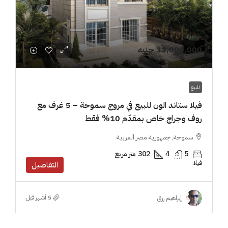
33,000,000 جنيه
للبيع
فيلا ستاند الون للبيع في مروج سموحة – 5 غرف مع
روف وجراج خاص بمقدّم 10% فقط
سموحة, جمهورية مصر العربية
5
4
302
متر مربع
فيلا
التفاصيل
إبراهيم رزق