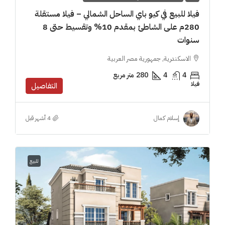
فيلا للبيع في كيو باي الساحل الشمالي – فيلا مستقلة
280م على الشاطئ بمقدم 10% وتقسيط حتى 8
سنوات
الاسكندرية, جمهورية مصر العربية
4
4
280
متر مربع
فيلا
التفاصيل
إسلام كمال
للبيع