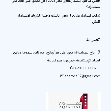
أفضل مناطق استثمار عقاري مصر 2026 | أين تحقق أعلى عائد على
استثمارك؟
شركات استثمار عقاري في مصر | دليلك لاختيار الشريك الاستثماري
الأمثل
اتصل بنا
أبراج الصيادلة ١٤ مايو، أعلى مقر أورانج، أمام نادي سموحة ونادي
الجياد، الإسكندرية، جمهورية مصر العربية
+201113333266
aqarone37@gmail.com